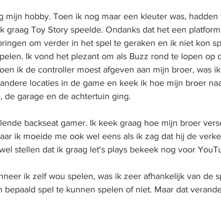
ng mijn hobby. Toen ik nog maar een kleuter was, hadden 
 ik graag Toy Story speelde. Ondanks dat het een platfo
ringen om verder in het spel te geraken en ik niet kon sp
pelen. Ik vond het plezant om als Buzz rond te lopen op 
en ik de controller moest afgeven aan mijn broer, was ik a
 andere locaties in de game en keek ik hoe mijn broer naa
de garage en de achtertuin ging.
lende backseat gamer. Ik keek graag hoe mijn broer vers
aar ik moeide me ook wel eens als ik zag dat hij de verk
k wel stellen dat ik graag let's plays bekeek nog voor You
neer ik zelf wou spelen, was ik zeer afhankelijk van de s
n bepaald spel te kunnen spelen of niet. Maar dat verande