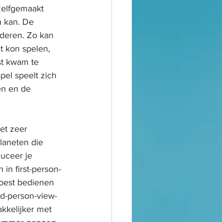
zelfgemaakt 
n kan. De 
deren. Zo kan 
t kon spelen, 
st kwam te 
pel speelt zich 
en en de 
et zeer 
laneten die 
duceer je 
 in first-person-
moest bedienen 
rd-person-view-
kelijker met 