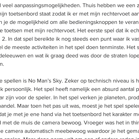
el veel aanpassingsmogelijkheden. Thuis hebben we een 
mijn toetsenbord staat zodat ik er met mijn rechtervoet aa
 je de mogelijkheid om alle bedieningsknoppen te veran
te toetsen met mijn rechtervoet. Het eerste spel dat ik ech
2. In dat spel bereikte ik nog steeds een punt waar ik va
el de meeste activiteiten in het spel doen tenminste. Het s
deleeuwen en wat ik graag deed was door de straten lop
n.
e spellen is No Man’s Sky. Zeker op technisch niveau is h
 persoonlijk. Het spel heeft namelijk een absurd aantal p
 zijn voor de speler. In het spel verken je planeten, pro
handel. Maar toen het pas uit was, moest je het spel spelen
dat je met je ene hand via het toetsenbord het karakter 
nd met de muis de camera bewoog. Vroeger was het in thi
e camera automatisch meebewoog waardoor je het gemak