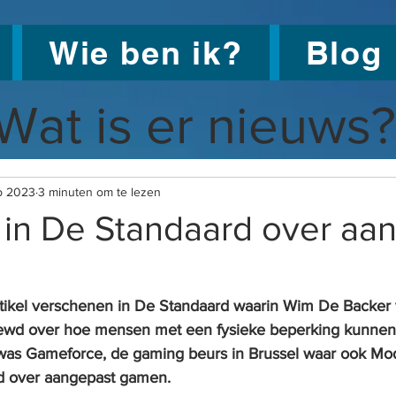
Wie ben ik?
Blog
Wat is er nieuws?
p 2023
3 minuten om te lezen
 in De Standaard over aa
rtikel verschenen in De Standaard waarin Wim De Backe
iewd over hoe mensen met een fysieke beperking kunne
r was Gameforce, de gaming beurs in Brussel waar ook M
nd over aangepast gamen.