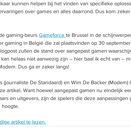
kaar kunnen helpen bij het vinden van specifieke oplossi
rvaringen over games en alles daarrond. Dus kom zeker 
k de gaming-beurs 
Gameforce 
te Brussel in de schijnwerpers
er gaming in België die zal plaatsvinden op 30 september 
logpost zullen de stand over aangepast gamen waarschijnl
k kan helaas niet aanwezig zijn – hier baal ik echt van – m
 Modem. Dus ga er zeker langs!
ns (journaliste De Standaard) en Wim De Backer (Modem)
eze artikel. Want hoewel aangepast gamen nu eindelijk e
laars en uitgevers, zijn de spelers die deze aanpassingen
 hoogte.
dige artikel te lezen.