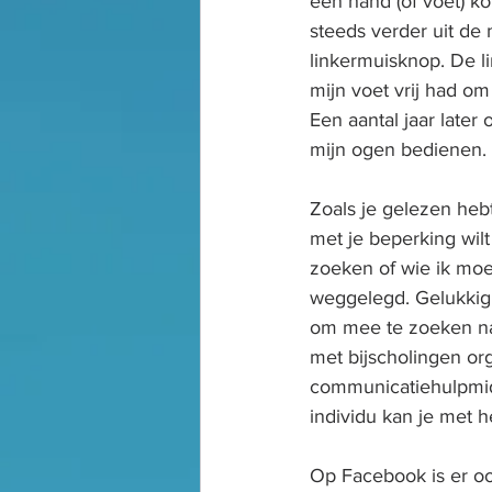
één hand (of voet) 
steeds verder uit de
linkermuisknop. De l
mijn voet vrij had om
Een aantal jaar late
mijn ogen bedienen. E
Zoals je gelezen hebt
met je beperking wilt
zoeken of wie ik moet 
weggelegd. Gelukkig z
om mee te zoeken naa
met bijscholingen or
communicatiehulpmidd
individu kan je met 
Op Facebook is er 