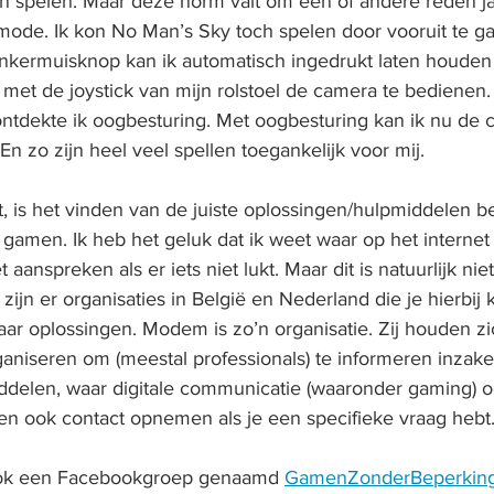
kon spelen. Maar deze norm valt om een of andere reden
 mode. Ik kon No Man’s Sky toch spelen door vooruit te g
inkermuisknop kan ik automatisch ingedrukt laten houden
 met de joystick van mijn rolstoel de camera te bedienen.
r ontdekte ik oogbesturing. Met oogbesturing kan ik nu de
n zo zijn heel veel spellen toegankelijk voor mij.
, is het vinden van de juiste oplossingen/hulpmiddelen bel
 gamen. Ik heb het geluk dat ik weet waar op het internet
aanspreken als er iets niet lukt. Maar dit is natuurlijk ni
ijn er organisaties in België en Nederland die je hierbij
r oplossingen. Modem is zo’n organisatie. Zij houden zi
ganiseren om (meestal professionals) te informeren inzake
elen, waar digitale communicatie (waaronder gaming) ook
hen ook contact opnemen als je een specifieke vraag hebt
ook een Facebookgroep genaamd 
GamenZonderBeperking