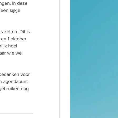
ngen. In deze 
een kijkje 
 zetten. Dit is 
en 1 oktober. 
ijk heel 
aar wie wel 
 bedanken voor 
en agendapunt 
 gebruiken nog 