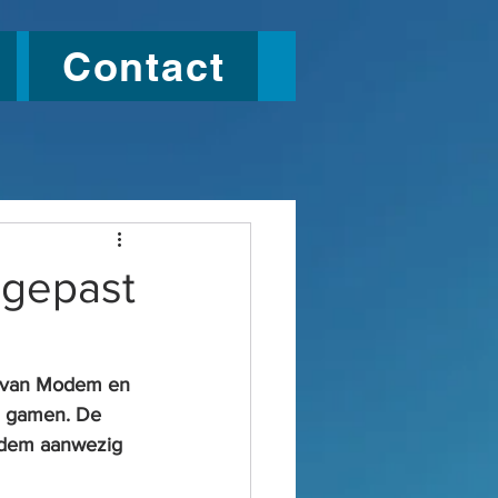
Contact
ngepast
r van Modem en 
n gamen. De 
odem aanwezig 