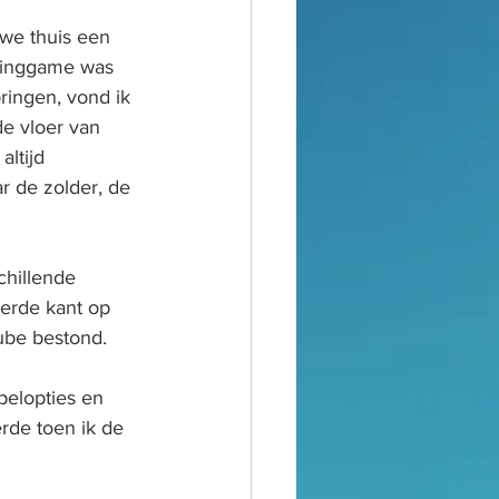
we thuis een 
rminggame was 
ringen, vond ik 
de vloer van 
ltijd 
r de zolder, de 
chillende 
eerde kant op 
Tube bestond.
pelopties en 
rde toen ik de 