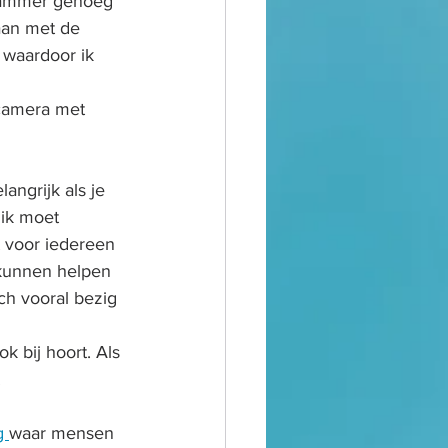
 jammer genoeg 
aan met de 
 waardoor ik 
 camera met 
angrijk als je 
 ik moet 
et voor iedereen 
 kunnen helpen 
ch vooral bezig 
 
 bij hoort. Als 
.
 
waar mensen 