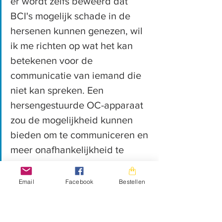
er wordt zelfs beweerd dat 
BCI's mogelijk schade in de 
hersenen kunnen genezen, wil 
ik me richten op wat het kan 
betekenen voor de 
communicatie van iemand die 
niet kan spreken. Een 
hersengestuurde OC-apparaat 
zou de mogelijkheid kunnen 
bieden om te communiceren en 
meer onafhankelijkheid te 
verkrijgen of terug te winnen 
voor mensen die geen enkele 
Email
Facebook
Bestellen
bestaande OC-oplossing 
kunnen gebruiken. In mijn 